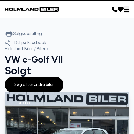
Salgsopstilling
Del på Facebook
Holmland Biler
/
Biler
/
VW e-Golf VII
Solgt
Søg efter andre biler
SOLGT