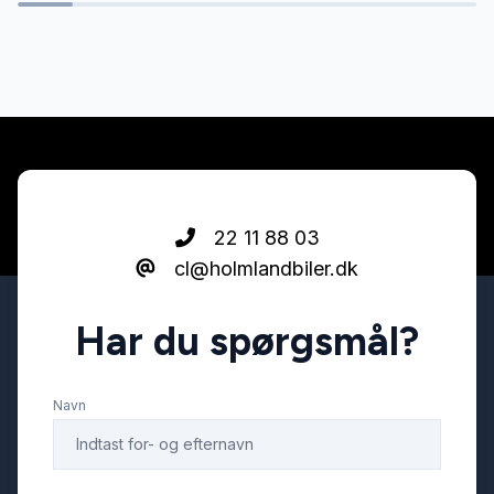
Parkeringssensor foran
22 11 88 03
cl@holmlandbiler.dk
Har du spørgsmål?
Navn