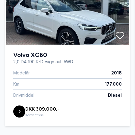
Fjernbetjent centrallås
Fuld LED forlygter
Volvo XC60
Kørecomputer
2,0 D4 190 R-Design aut. AWD
Modelår
2018
Læderrat
Km
177.000
Musikstreaming via bluetooth
Drivmiddel
Diesel
DKK 309.000,-
Navigation
Kontantpris
Parkeringssensor bagved