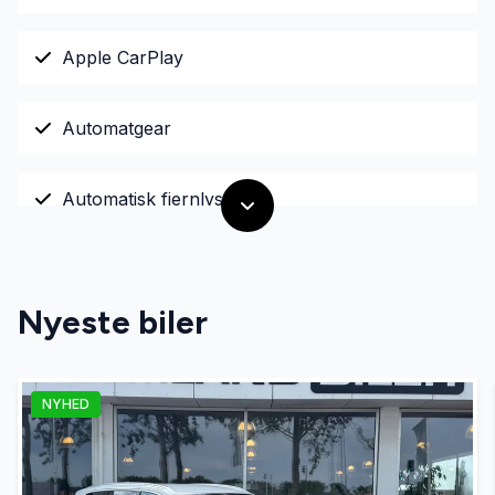
Apple CarPlay
Automatgear
Automatisk fjernlys
Digitalt cockpit
Nyeste biler
Dual zone klimaanlæg
NYHED
El-ruder
El-spejle med varme