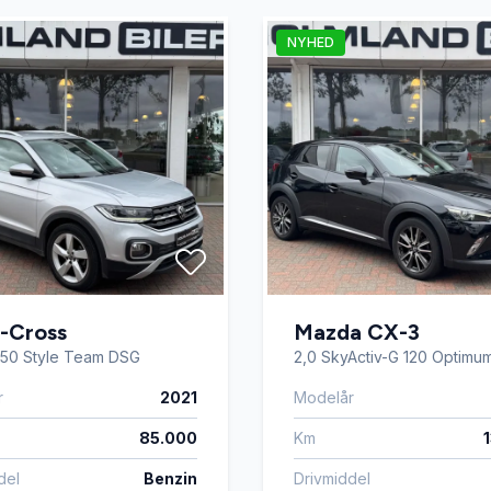
NYHED
 betjening
Parkeringssensor bagved
 OK
Skiltegenkendelse
rme
Tagræling
lutning
Vejbaneassistent
-Cross
Mazda CX-3
 150 Style Team DSG
2,0 SkyActiv-G 120 Optimu
r
2021
Modelår
85.000
Km
del
Benzin
Drivmiddel