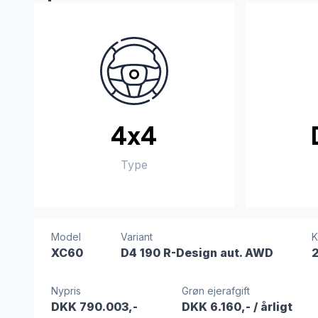
4x4
Type
Model
Variant
K
XC60
D4 190 R-Design aut. AWD
Nypris
Grøn ejerafgift
DKK 790.003,-
DKK 6.160,-
/ årligt