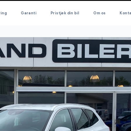
ring
Garanti
Pristjek din bil
Om os
Kont