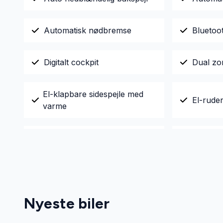
Automatisk nødbremse
Bluetoo
Digitalt cockpit
Dual zo
El-klapbare sidespejle med
El-rude
varme
Elektris
Elektrisk parkeringsbremse
anhæng
Fuld LED forlygter
Infocen
Nyeste biler
Kørecomputer
Læderra