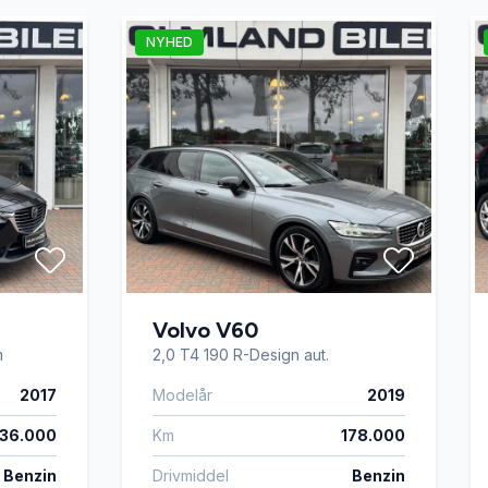
NYHED
Volvo V60
m
2,0 T4 190 R-Design aut.
2017
Modelår
2019
136.000
Km
178.000
Benzin
Drivmiddel
Benzin