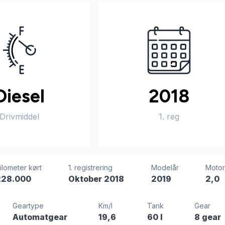
Diesel
2018
Drivmiddel
1. reg
ilometer kørt
1. registrering
Modelår
Moto
228.000
Oktober 2018
2019
2,0
Geartype
Km/l
Tank
Gear
Automatgear
19,6
60 l
8 gear