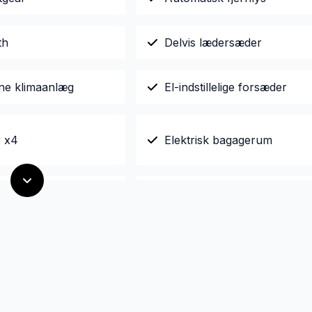
th
Delvis lædersæder
ne klimaanlæg
El-indstillelige forsæder
r x4
Elektrisk bagagerum
k svingbart
Fjernbetjent centrallås
ertræk
ter
Isofix
t
Musikstreaming via bluetoo