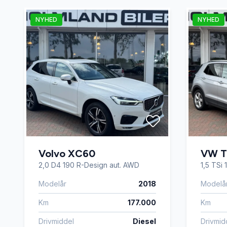
NYHED
NYHED
Navigation
Nøglefri
Parkeringssensor foran
Service
Sportssæder
Sædeva
Tonede ruder
USB tils
Volvo XC60
VW T
2,0 D4 190 R-Design aut. AWD
1,5 TSi
Modelår
2018
Modelå
Km
177.000
Km
Drivmiddel
Diesel
Drivmid