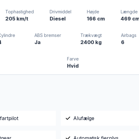
Tophastighed
Drivmiddel
Højde
Længde
205 km/t
Diesel
166 cm
469 c
Cylindre
ABS bremser
Trækvægt
Airbags
4
Ja
2400 kg
6
Farve
Hvid
fartpilot
Alufælge
tgear
Automatisk fjernlys