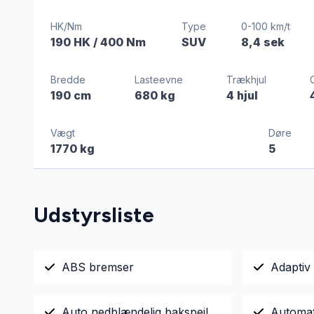
HK/Nm
Type
0-100 km/t
190 HK
/ 400 Nm
SUV
8,4 sek
Bredde
Lasteevne
Trækhjul
190 cm
680 kg
4 hjul
Vægt
Døre
1770 kg
5
Udstyrsliste
ABS bremser
Adaptiv 
Auto nedblændelig bakspejl
Automa