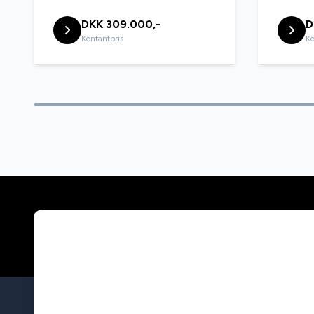
DKK 309.000,-
D
Kontantpris
Ko