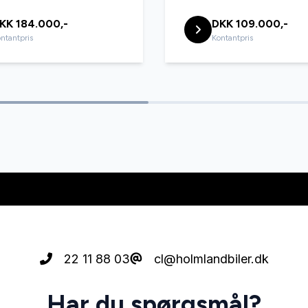
KK 184.000,-
DKK 109.000,-
ntantpris
Kontantpris
22 11 88 03
cl@holmlandbiler.dk
Har du spørgsmål?