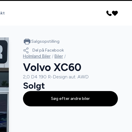
akt
Salgsopstilling
Del på Facebook
Holmland Biler
/
Biler
/
Volvo XC60
2,0 D4 190 R-Design aut. AWD
Solgt
Søg efter andre biler