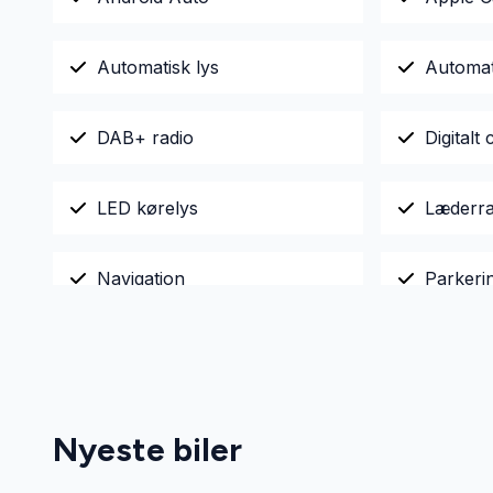
Automatisk lys
Automat
DAB+ radio
Digitalt 
LED kørelys
Læderra
Navigation
Parkeri
Ratgearskifte
Sædeva
Varme i rattet
Vejbane
Nyeste biler