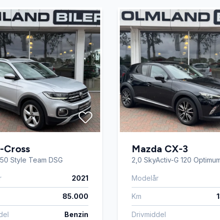
-Cross
Mazda CX-3
 150 Style Team DSG
2,0 SkyActiv-G 120 Optimu
r
2021
Modelår
85.000
Km
del
Benzin
Drivmiddel