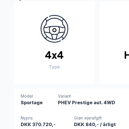
4x4
Type
Model
Variant
Sportage
PHEV Prestige aut. 4WD
Nypris
Grøn ejerafgift
DKK 370.720,-
DKK 840,-
/ årligt