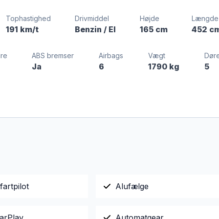
Tophastighed
Drivmiddel
Højde
Længde
191 km/t
Benzin / El
165 cm
452 c
dre
ABS bremser
Airbags
Vægt
Dør
Ja
6
1790 kg
5
fartpilot
Alufælge
arPlay
Automatgear