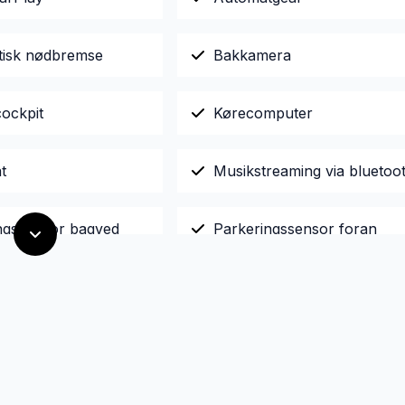
isk nødbremse
Bakkamera
cockpit
Kørecomputer
t
Musikstreaming via bluetoo
ngssensor bagved
Parkeringssensor foran
rme
Tonede ruder
assistent