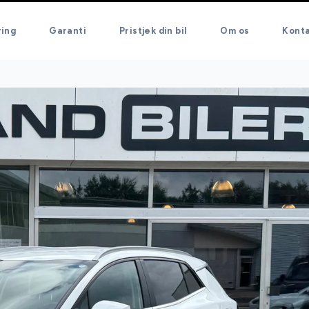
ring
Garanti
Pristjek din bil
Om os
Kont