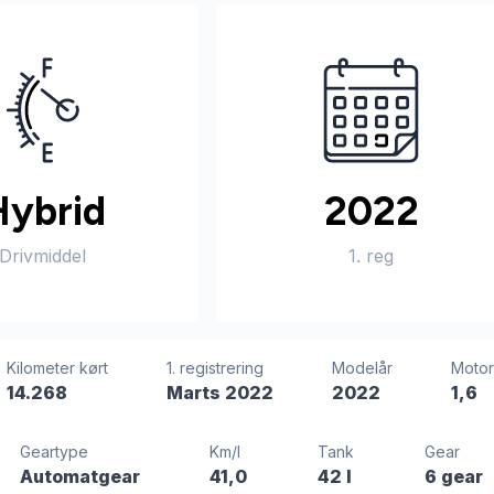
Hybrid
2022
Drivmiddel
1. reg
Kilometer kørt
1. registrering
Modelår
Moto
14.268
Marts 2022
2022
1,6
Geartype
Km/l
Tank
Gear
Automatgear
41,0
42 l
6 gear