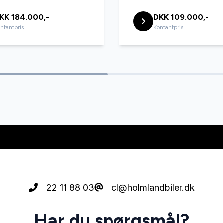
KK 184.000,-
DKK 109.000,-
ntantpris
Kontantpris
22 11 88 03
cl@holmlandbiler.dk
Har du spørgsmål?