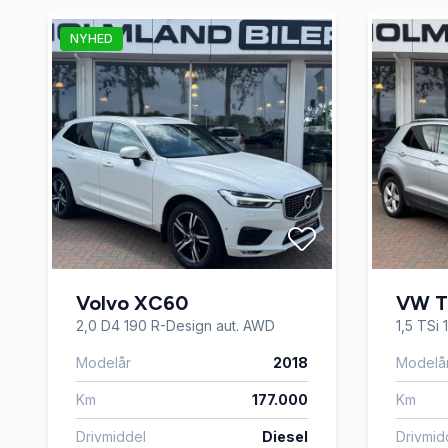
NYHED
Volvo XC60
VW T
2,0 D4 190 R-Design aut. AWD
1,5 TSi
Modelår
2018
Modelå
Km
177.000
Km
Drivmiddel
Diesel
Drivmid