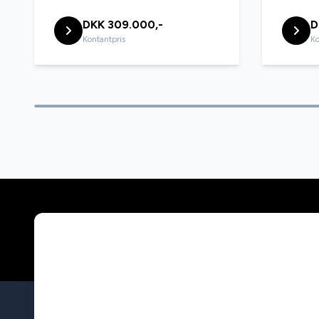
DKK 309.000,-
D
Kontantpris
Ko