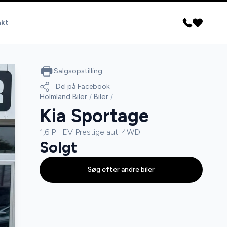
akt
Salgsopstilling
Del på Facebook
Holmland Biler
/
Biler
/
Kia Sportage
1,6 PHEV Prestige aut. 4WD
Solgt
Søg efter andre biler