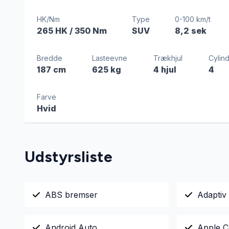
HK/Nm
Type
0-100 km/t
265 HK
/ 350 Nm
SUV
8,2 sek
Bredde
Lasteevne
Trækhjul
Cylin
187 cm
625 kg
4 hjul
4
Farve
Hvid
Udstyrsliste
ABS bremser
Adaptiv 
Android Auto
Apple C