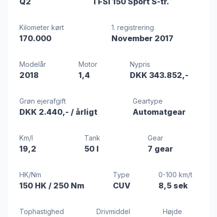
Q2
TFSi 150 Sport S-tr.
Kilometer kørt
1. registrering
170.000
November 2017
Modelår
Motor
Nypris
2018
1,4
DKK 343.852,-
Grøn ejerafgift
Geartype
DKK 2.440,-
/ årligt
Automatgear
Km/l
Tank
Gear
19,2
50 l
7 gear
HK/Nm
Type
0-100 km/t
150 HK
/ 250 Nm
CUV
8,5 sek
Tophastighed
Drivmiddel
Højde