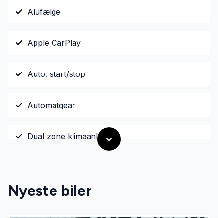
Alufælge
Apple CarPlay
Auto. start/stop
Automatgear
Dual zone klimaanlæg
El-spejle med varme
Nyeste biler
Fartpilot