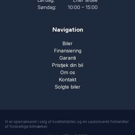
Lørdag:
Efter aftale
Søndag:
10:00 – 15:00
Navigation
Biler
Finansiering
Garanti
Pristjek din bil
Om os
Kontakt
Solgte biler
Vi er specialiseret i salg af kvalitetsbiler, og en uautoriseret forhandler
af forskellige bilmærker.