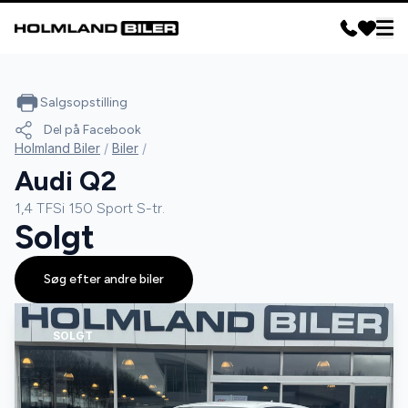
Salgsopstilling
Del på Facebook
Holmland Biler
/
Biler
/
Audi Q2
1,4 TFSi 150 Sport S-tr.
Solgt
Søg efter andre biler
SOLGT