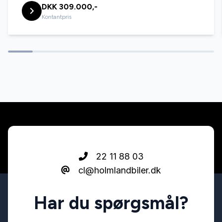
DKK 309.000,-
Navigation
Kontantpris
Parkeringssensor bagved
Splitbagsæder
Sportssæder
Sædevarme
22 11 88 03
cl@holmlandbiler.dk
Tonede ruder
Har du spørgsmål?