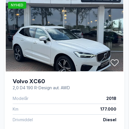
NYHED
Fjernbetjent centrallås
Fuld LED forlygter
Isofix
Kørecomputer
Volvo XC60
LED kørelys
2,0 D4 190 R-Design aut. AWD
Modelår
2018
Læderrat
Km
177.000
Musikstreaming via bluetooth
Drivmiddel
Diesel